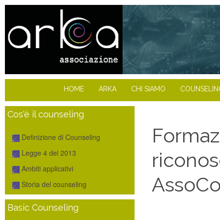
HOME
ARKA
CHI SIAMO
COUNSELIN
Cos'è il counseling
Formaz
Definizione di Counseling
Legge 4 del 2013
riconos
Ambiti applicativi
AssoCo
Storia del counseling
Basic Counseling