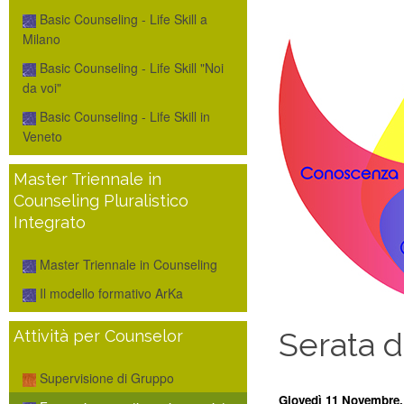
Basic Counseling - Life Skill a
Milano
Basic Counseling - Life Skill "Noi
da voi"
Basic Counseling - Life Skill in
Veneto
Master Triennale in
Counseling Pluralistico
Integrato
Master Triennale in Counseling
Il modello formativo ArKa
Serata d
Attività per Counselor
Supervisione di Gruppo
Giovedì 11 Novembre, 