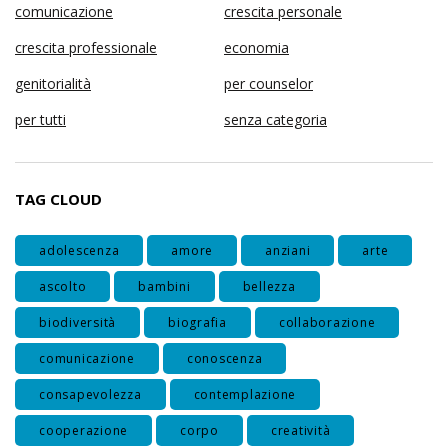
comunicazione
crescita personale
crescita professionale
economia
genitorialità
per counselor
per tutti
senza categoria
TAG CLOUD
adolescenza
amore
anziani
arte
ascolto
bambini
bellezza
biodiversità
biografia
collaborazione
comunicazione
conoscenza
consapevolezza
contemplazione
cooperazione
corpo
creatività