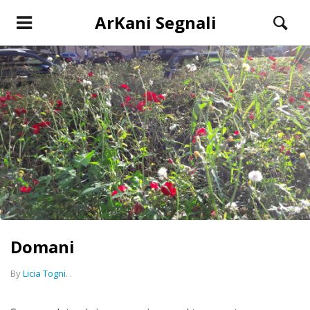
ArKani Segnali
Domani
By
Licia Togni
.
.