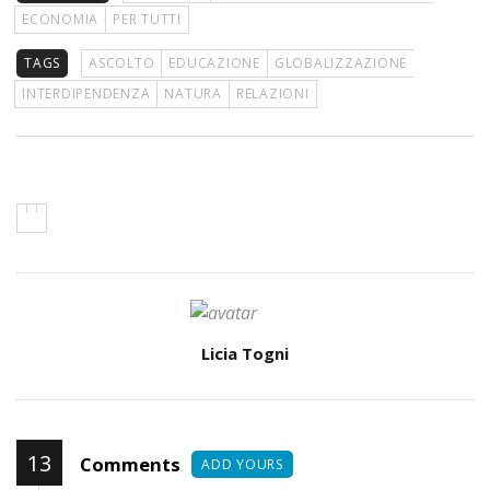
ECONOMIA
PER TUTTI
TAGS
ASCOLTO
EDUCAZIONE
GLOBALIZZAZIONE
INTERDIPENDENZA
NATURA
RELAZIONI
Author
Licia Togni
13
Comments
ADD YOURS