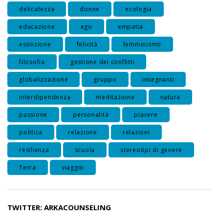
delicatezza
donne
ecologia
educazione
ego
empatia
estinzione
felicità
femminismo
filosofia
gestione dei conflitti
globalizzazione
gruppo
insegnanti
interdipendenza
meditazione
natura
passione
personalità
piacere
politica
relazione
relazioni
resilienza
scuola
stereotipi di genere
Terra
viaggio
TWITTER: ARKACOUNSELING