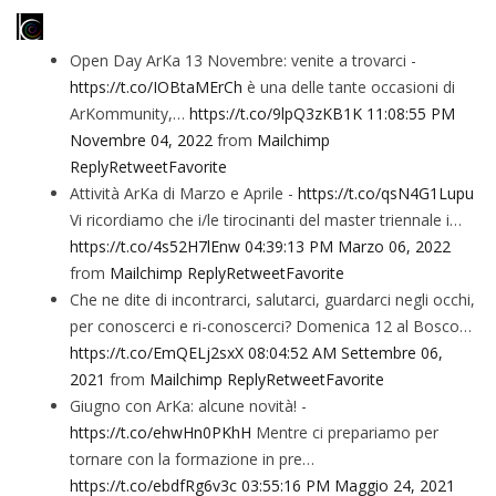
Open Day ArKa 13 Novembre: venite a trovarci -
https://t.co/IOBtaMErCh
è una delle tante occasioni di
ArKommunity,…
https://t.co/9lpQ3zKB1K
11:08:55 PM
Novembre 04, 2022
from
Mailchimp
Reply
Retweet
Favorite
Attività ArKa di Marzo e Aprile -
https://t.co/qsN4G1Lupu
Vi ricordiamo che i/le tirocinanti del master triennale i…
https://t.co/4s52H7lEnw
04:39:13 PM Marzo 06, 2022
from
Mailchimp
Reply
Retweet
Favorite
Che ne dite di incontrarci, salutarci, guardarci negli occhi,
per conoscerci e ri-conoscerci? Domenica 12 al Bosco…
https://t.co/EmQELj2sxX
08:04:52 AM Settembre 06,
2021
from
Mailchimp
Reply
Retweet
Favorite
Giugno con ArKa: alcune novità! -
https://t.co/ehwHn0PKhH
Mentre ci prepariamo per
tornare con la formazione in pre…
https://t.co/ebdfRg6v3c
03:55:16 PM Maggio 24, 2021