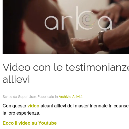
Video con le testimonianz
allievi
Scritto da Super User. Pubblicato in
Archivio Attività
Con questo
video
alcuni allievi del master triennale in couns
la loro esperienza.
Ecco il video su Youtube