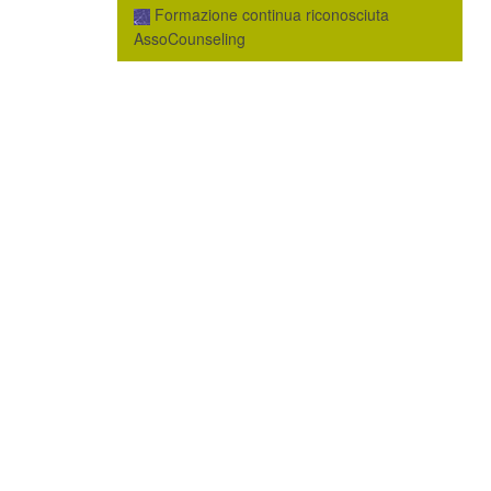
Formazione continua riconosciuta
AssoCounseling