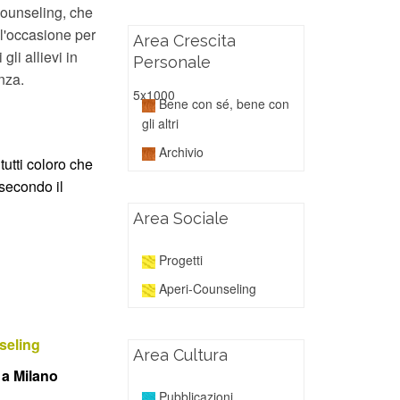
Counseling, che
 l'occasione per
Area Crescita
li allievi in
Personale
nza.
5x1000
Bene con sé, bene con
gli altri
Archivio
tutti coloro che
 secondo il
Area Sociale
Progetti
Aperi-Counseling
seling
Area Cultura
 a Milano
Pubblicazioni