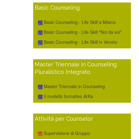
Basic Counseling
Basic Counseling - Life Skill a Milano
Basic Counseling - Life Skill "Noi da voi"
Basic Counseling - Life Skill in Veneto
Master Triennale in Counseling
Pluralistico Integrato
Master Triennale in Counseling
Il modello formativo ArKa
Attività per Counselor
Supervisione di Gruppo