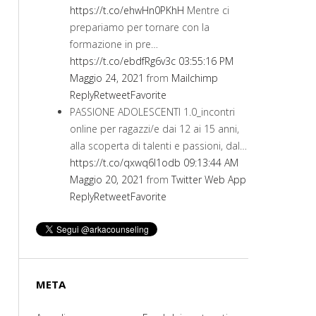
https://t.co/ehwHn0PKhH
Mentre ci
prepariamo per tornare con la
formazione in pre…
https://t.co/ebdfRg6v3c
03:55:16 PM
Maggio 24, 2021
from
Mailchimp
Reply
Retweet
Favorite
PASSIONE ADOLESCENTI 1.0_incontri
online per ragazzi/e dai 12 ai 15 anni,
alla scoperta di talenti e passioni, dal…
https://t.co/qxwq6I1odb
09:13:44 AM
Maggio 20, 2021
from
Twitter Web App
Reply
Retweet
Favorite
META