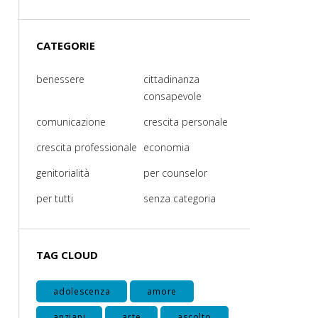
CATEGORIE
benessere
cittadinanza
consapevole
comunicazione
crescita personale
crescita professionale
economia
genitorialità
per counselor
per tutti
senza categoria
TAG CLOUD
adolescenza
amore
anziani
arte
ascolto