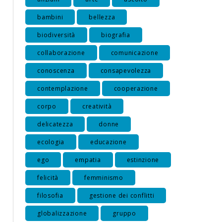
bambini
bellezza
biodiversità
biografia
collaborazione
comunicazione
conoscenza
consapevolezza
contemplazione
cooperazione
corpo
creatività
delicatezza
donne
ecologia
educazione
ego
empatia
estinzione
felicità
femminismo
filosofia
gestione dei conflitti
globalizzazione
gruppo