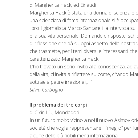
di Margherita Hack, ed Einaudi
Margherita Hack è stata una donna di scienza e co
una scienziata di fama internazionale si è occupata
libro il giornalista Marco Santarelli la intervista su
e la sua vita personale. Domande e risposte, schiet
di riflessione che dà su ogni aspetto della nostra v
che trasmette, per i temi diversi e interessanti c
caratterizzato Margherita Hack.
L’ho trovato un serio invito alla conoscenza, ad a
della vita, ci invita a riflettere su come, citando 
sottrae a paure irrazionali,…”
Silvia Carbogno
Il problema dei tre corpi
di Cixin Liu, Mondadori
In un futuro molto vicino a noi il nuovo Asimov o
società che voglia rappresentare il “meglio” per l’
alcune delle più nobili menti internazionali.