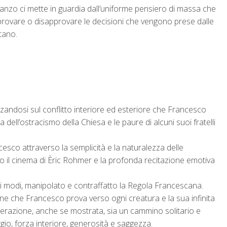
manzo ci mette in guardia dall’uniforme pensiero di massa che
pprovare o disapprovare le decisioni che vengono prese dalle
tano.
lizzandosi sul conflitto interiore ed esteriore che Francesco
dell’ostracismo della Chiesa e le paure di alcuni suoi fratelli
ancesco attraverso la semplicità e la naturalezza delle
o il cinema di Èric Rohmer e la profonda recitazione emotiva
tti i modi, manipolato e contraffatto la Regola Francescana.
 che Francesco prova verso ogni creatura e la sua infinita
iberazione, anche se mostrata, sia un cammino solitario e
io, forza interiore, generosità e saggezza.