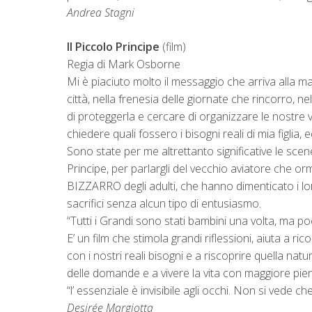
Andrea Stagni
Il Piccolo Principe
(film)
Regia di Mark Osborne
Mi è piaciuto molto il messaggio che arriva alla mad
città, nella frenesia delle giornate che rincorro, n
di proteggerla e cercare di organizzare le nostre 
chiedere quali fossero i bisogni reali di mia figlia, ed
Sono state per me altrettanto significative le scene 
Principe, per parlargli del vecchio aviatore che o
BIZZARRO degli adulti, che hanno dimenticato i lo
sacrifici senza alcun tipo di entusiasmo.
“Tutti i Grandi sono stati bambini una volta, ma poc
E’ un film che stimola grandi riflessioni, aiuta a ri
con i nostri reali bisogni e a riscoprire quella nat
delle domande e a vivere la vita con maggiore pi
“l’ essenziale è invisibile agli occhi. Non si vede ch
Desirée Margiotta