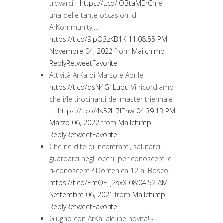
trovarci -
https://t.co/IOBtaMErCh
è
una delle tante occasioni di
ArKommunity,…
https://t.co/9lpQ3zKB1K
11:08:55 PM
Novembre 04, 2022
from
Mailchimp
Reply
Retweet
Favorite
Attività ArKa di Marzo e Aprile -
https://t.co/qsN4G1Lupu
Vi ricordiamo
che i/le tirocinanti del master triennale
i…
https://t.co/4s52H7lEnw
04:39:13 PM
Marzo 06, 2022
from
Mailchimp
Reply
Retweet
Favorite
Che ne dite di incontrarci, salutarci,
guardarci negli occhi, per conoscerci e
ri-conoscerci? Domenica 12 al Bosco…
https://t.co/EmQELj2sxX
08:04:52 AM
Settembre 06, 2021
from
Mailchimp
Reply
Retweet
Favorite
Giugno con ArKa: alcune novità! -