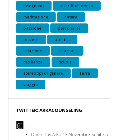
insegnanti
interdipendenza
meditazione
natura
passione
personalità
piacere
politica
relazione
relazioni
resilienza
scuola
stereotipi di genere
Terra
viaggio
TWITTER: ARKACOUNSELING
Open Day ArKa 13 Novembre: venite a