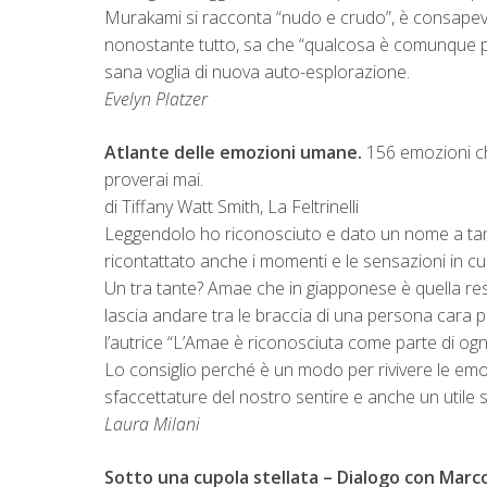
Murakami si racconta “nudo e crudo”, è consapevo
nonostante tutto, sa che “qualcosa è comunque po
sana voglia di nuova auto-esplorazione.
Evelyn Platzer
Atlante delle emozioni umane.
156 emozioni ch
proverai mai.
di Tiffany Watt Smith, La Feltrinelli
Leggendolo ho riconosciuto e dato un nome a tan
ricontattato anche i momenti e le sensazioni in cui
Un tra tante? Amae che in giapponese è quella res
lascia andare tra le braccia di una persona cara 
l’autrice “L’Amae è riconosciuta come parte di ogn
Lo consiglio perché è un modo per rivivere le emoz
sfaccettature del nostro sentire e anche un utile s
Laura Milani
Sotto una cupola stellata – Dialogo con Marco