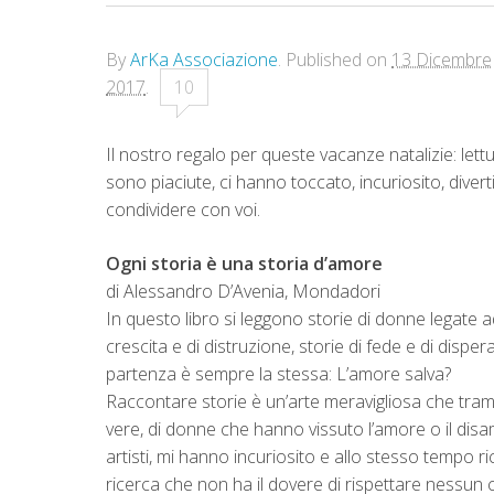
By
ArKa Associazione
.
Published on
13 Dicembre
2017
.
10
Il nostro regalo per queste vacanze natalizie: lettu
sono piaciute, ci hanno toccato, incuriosito, divert
condividere con voi.
Ogni storia è una storia d’amore
di Alessandro D’Avenia, Mondadori
In questo libro si leggono storie di donne legate ad a
crescita e di distruzione, storie di fede e di dispe
partenza è sempre la stessa: L’amore salva?
Raccontare storie è un’arte meravigliosa che tram
vere, di donne che hanno vissuto l’amore o il disa
artisti, mi hanno incuriosito e allo stesso tempo 
ricerca che non ha il dovere di rispettare nessun c