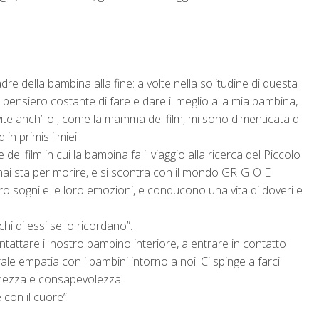
re della bambina alla fine: a volte nella solitudine di questa
el pensiero costante di fare e dare il meglio alla mia bambina,
vite anch’ io , come la mamma del film, mi sono dimenticata di
 in primis i miei.
del film in cui la bambina fa il viaggio alla ricerca del Piccolo
rmai sta per morire, e si scontra con il mondo GRIGIO E
ro sogni e le loro emozioni, e conducono una vita di doveri e
hi di essi se lo ricordano”.
contattare il nostro bambino interiore, a entrare in contatto
urale empatia con i bambini intorno a noi. Ci spinge a farci
enezza e consapevolezza.
e con il cuore”.