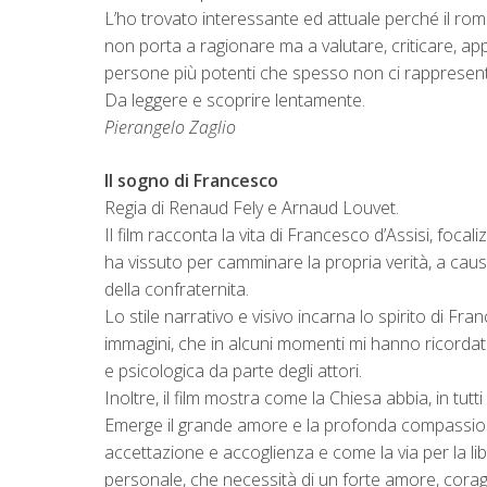
L’ho trovato interessante ed attuale perché il ro
non porta a ragionare ma a valutare, criticare, a
persone più potenti che spesso non ci rappresen
Da leggere e scoprire lentamente.
Pierangelo Zaglio
Il sogno di Francesco
Regia di Renaud Fely e Arnaud Louvet.
Il film racconta la vita di Francesco d’Assisi, foca
ha vissuto per camminare la propria verità, a causa 
della confraternita.
Lo stile narrativo e visivo incarna lo spirito di Fr
immagini, che in alcuni momenti mi hanno ricordat
e psicologica da parte degli attori.
Inoltre, il film mostra come la Chiesa abbia, in tu
Emerge il grande amore e la profonda compassione
accettazione e accoglienza e come la via per la l
personale, che necessità di un forte amore, coragg