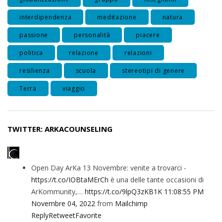
interdipendenza
meditazione
natura
passione
personalità
piacere
politica
relazione
relazioni
resilienza
scuola
stereotipi di genere
Terra
viaggio
TWITTER: ARKACOUNSELING
Open Day ArKa 13 Novembre: venite a trovarci -
https://t.co/IOBtaMErCh
è una delle tante occasioni di
ArKommunity,…
https://t.co/9lpQ3zKB1K
11:08:55 PM
Novembre 04, 2022
from
Mailchimp
Reply
Retweet
Favorite