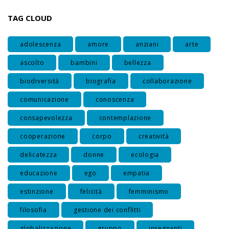
TAG CLOUD
adolescenza
amore
anziani
arte
ascolto
bambini
bellezza
biodiversità
biografia
collaborazione
comunicazione
conoscenza
consapevolezza
contemplazione
cooperazione
corpo
creatività
delicatezza
donne
ecologia
educazione
ego
empatia
estinzione
felicità
femminismo
filosofia
gestione dei conflitti
globalizzazione
gruppo
insegnanti