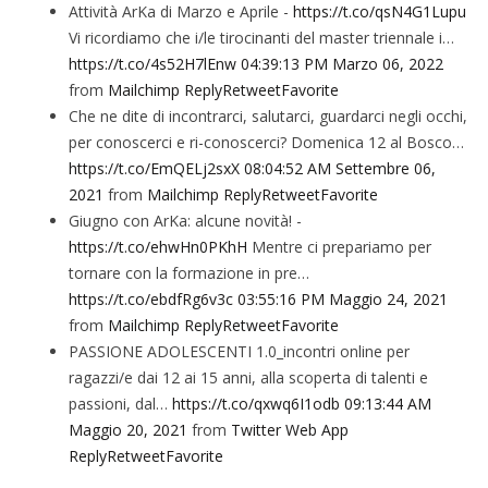
Attività ArKa di Marzo e Aprile -
https://t.co/qsN4G1Lupu
Vi ricordiamo che i/le tirocinanti del master triennale i…
https://t.co/4s52H7lEnw
04:39:13 PM Marzo 06, 2022
from
Mailchimp
Reply
Retweet
Favorite
Che ne dite di incontrarci, salutarci, guardarci negli occhi,
per conoscerci e ri-conoscerci? Domenica 12 al Bosco…
https://t.co/EmQELj2sxX
08:04:52 AM Settembre 06,
2021
from
Mailchimp
Reply
Retweet
Favorite
Giugno con ArKa: alcune novità! -
https://t.co/ehwHn0PKhH
Mentre ci prepariamo per
tornare con la formazione in pre…
https://t.co/ebdfRg6v3c
03:55:16 PM Maggio 24, 2021
from
Mailchimp
Reply
Retweet
Favorite
PASSIONE ADOLESCENTI 1.0_incontri online per
ragazzi/e dai 12 ai 15 anni, alla scoperta di talenti e
passioni, dal…
https://t.co/qxwq6I1odb
09:13:44 AM
Maggio 20, 2021
from
Twitter Web App
Reply
Retweet
Favorite