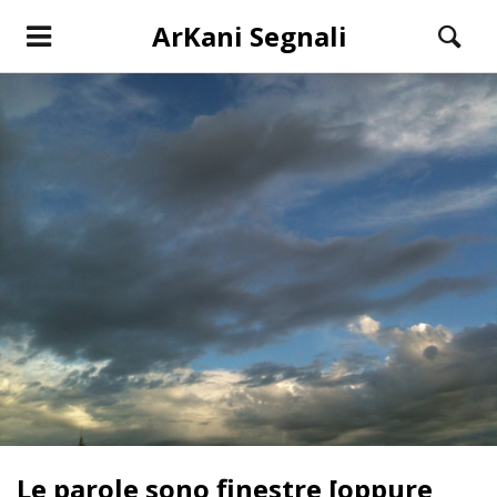
ArKani Segnali
Le parole sono finestre [oppure