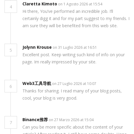
Claretta Kimoto
on 1 Agosto 2026 at 15:54
4
Hi there, You’ve performed an incredible job. I’ll
certainly digg it and for my part suggest to my friends. I
am sure they will be benefited from this web site.
Jolynn Krouse
on 31 Luglio 2026 at 16:51
5
Excellent post. Keep writing such kind of info on your
page. Im really impressed by your site.
Web3工具导航
on 27 Luglio 2026 at 10:07
6
Thanks for sharing. I read many of your blog posts,
cool, your blog is very good.
Binance推荐
on 27 Marzo 2026 at 15:04
7
Can you be more specific about the content of your