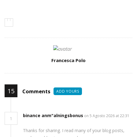
Author
Francesca Polo
15
Comments
ADD YOURS
binance anm"alningsbonus
on 5 Agosto 2026 at 22:31
1
Thanks for sharing. I read many of your blog posts,