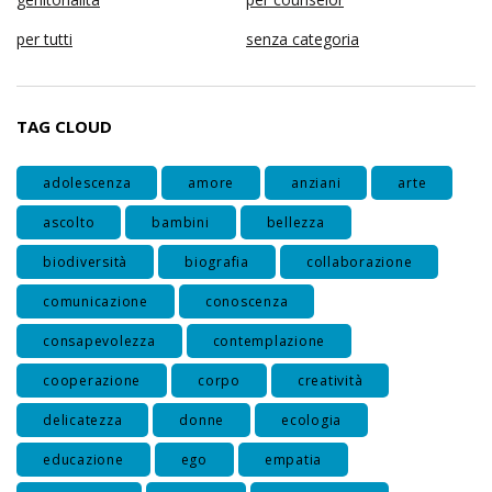
per tutti
senza categoria
TAG CLOUD
adolescenza
amore
anziani
arte
ascolto
bambini
bellezza
biodiversità
biografia
collaborazione
comunicazione
conoscenza
consapevolezza
contemplazione
cooperazione
corpo
creatività
delicatezza
donne
ecologia
educazione
ego
empatia