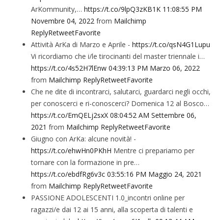
ArKommunity,…
https://t.co/9lpQ3zKB1K
11:08:55 PM
Novembre 04, 2022
from
Mailchimp
Reply
Retweet
Favorite
Attività ArKa di Marzo e Aprile -
https://t.co/qsN4G1Lupu
Vi ricordiamo che i/le tirocinanti del master triennale i…
https://t.co/4s52H7lEnw
04:39:13 PM Marzo 06, 2022
from
Mailchimp
Reply
Retweet
Favorite
Che ne dite di incontrarci, salutarci, guardarci negli occhi,
per conoscerci e ri-conoscerci? Domenica 12 al Bosco…
https://t.co/EmQELj2sxX
08:04:52 AM Settembre 06,
2021
from
Mailchimp
Reply
Retweet
Favorite
Giugno con ArKa: alcune novità! -
https://t.co/ehwHn0PKhH
Mentre ci prepariamo per
tornare con la formazione in pre…
https://t.co/ebdfRg6v3c
03:55:16 PM Maggio 24, 2021
from
Mailchimp
Reply
Retweet
Favorite
PASSIONE ADOLESCENTI 1.0_incontri online per
ragazzi/e dai 12 ai 15 anni, alla scoperta di talenti e