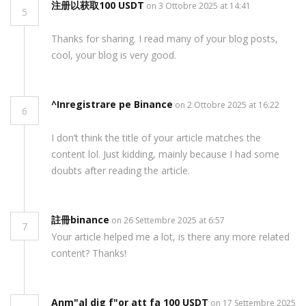
注册以获取100 USDT
on 3 Ottobre 2025 at 14:41
5
Thanks for sharing. I read many of your blog posts,
cool, your blog is very good.
^Inregistrare pe Binance
on 2 Ottobre 2025 at 16:22
6
I don’t think the title of your article matches the
content lol. Just kidding, mainly because I had some
doubts after reading the article.
註冊binance
on 26 Settembre 2025 at 6:57
7
Your article helped me a lot, is there any more related
content? Thanks!
Anm"al dig f"or att fa 100 USDT
on 17 Settembre 2025