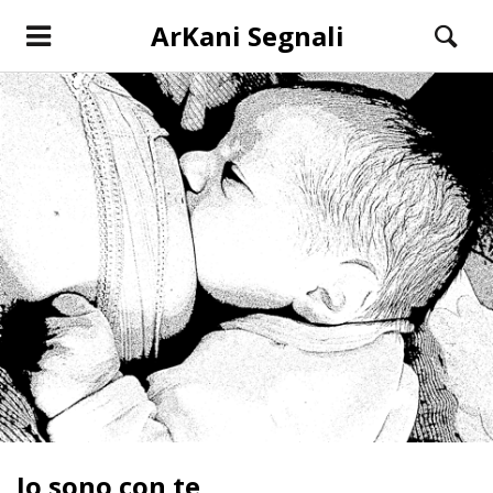
ArKani Segnali
Io sono con te