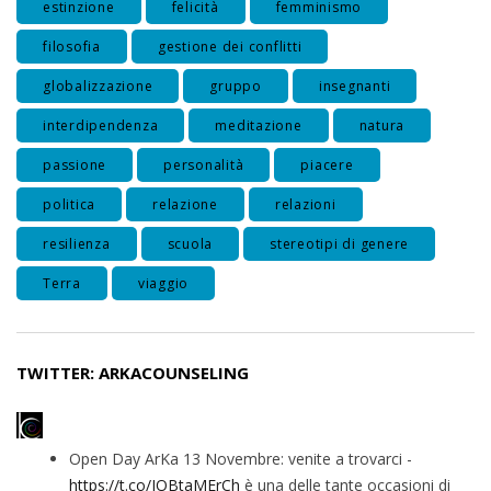
estinzione
felicità
femminismo
filosofia
gestione dei conflitti
globalizzazione
gruppo
insegnanti
interdipendenza
meditazione
natura
passione
personalità
piacere
politica
relazione
relazioni
resilienza
scuola
stereotipi di genere
Terra
viaggio
TWITTER: ARKACOUNSELING
Open Day ArKa 13 Novembre: venite a trovarci -
https://t.co/IOBtaMErCh
è una delle tante occasioni di