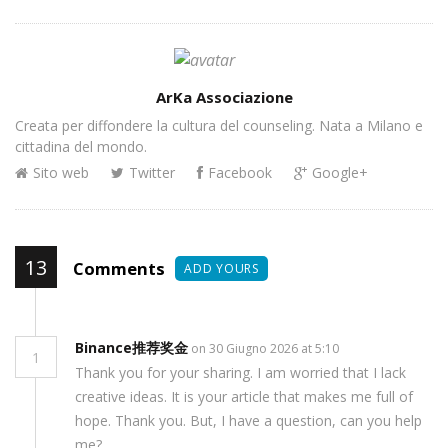
Author
ArKa Associazione
Creata per diffondere la cultura del counseling. Nata a Milano e
cittadina del mondo.
Sito web
Twitter
Facebook
Google+
13
Comments
ADD YOURS
Binance推荐奖金
on 30 Giugno 2026 at 5:10
1
Thank you for your sharing. I am worried that I lack
creative ideas. It is your article that makes me full of
hope. Thank you. But, I have a question, can you help
me?