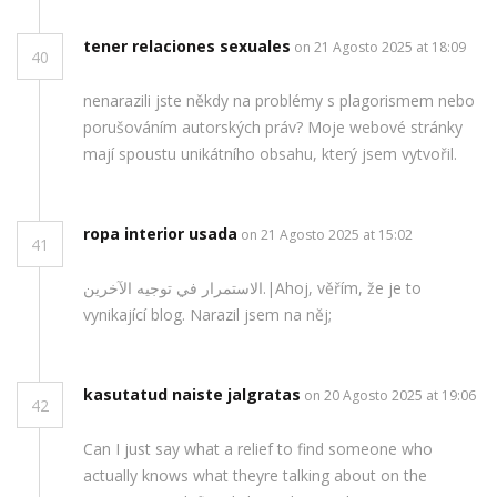
tener relaciones sexuales
on 21 Agosto 2025 at 18:09
40
nenarazili jste někdy na problémy s plagorismem nebo
porušováním autorských práv? Moje webové stránky
mají spoustu unikátního obsahu, který jsem vytvořil.
ropa interior usada
on 21 Agosto 2025 at 15:02
41
الاستمرار في توجيه الآخرين.|Ahoj, věřím, že je to
vynikající blog. Narazil jsem na něj;
kasutatud naiste jalgratas
on 20 Agosto 2025 at 19:06
42
Can I just say what a relief to find someone who
actually knows what theyre talking about on the