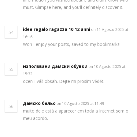
must. Glimpse here, and you’ll definitely discover it.
idee regalo ragazza 10 12 anni
on 11 Agosto 2025 at
54
16:16
Woh I enjoy your posts, saved to my bookmarks! .
използвани дамски обувки
on 10 Agosto 2025 at
55
15:32
ocenili váš obsah. Dejte mi prosím vědět.
дамско бельо
on 10 Agosto 2025 at 11:49
56
muito dele está a aparecer em toda a Internet sem o
meu acordo.