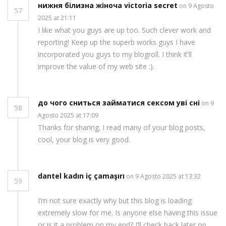
нижня білизна жіноча victoria secret
on 9 Agosto
57
2025 at 21:11
I like what you guys are up too. Such clever work and
reporting! Keep up the superb works guys I have
incorporated you guys to my blogroll. I think it’ll
improve the value of my web site :).
до чого сниться займатися сексом уві сні
on 9
58
Agosto 2025 at 17:09
Thanks for sharing. I read many of your blog posts,
cool, your blog is very good.
dantel kadın iç çamaşırı
on 9 Agosto 2025 at 13:32
59
I’m not sure exactly why but this blog is loading
extremely slow for me. Is anyone else having this issue
or is it a problem on my end? I’ll check back later on