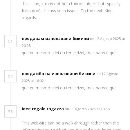
this issue, it may not be a taboo subject but typically
folks don’t discuss such issues. To the next! Kind
regards.
продавам използвани бикини
on 12 Agosto 2025 at
51
20:28
que eu mesmo criei ou terceirizei, mas parece que
продажба на използвани бикини
on 12 Agosto
52
2025 at 16:02
que eu mesmo criei ou terceirizei, mas parece que
idee regalo ragazza
on 11 Agosto 2025 at 19:58
53
This web-site can be a walk-through rather than the
information you wished about it and didn’t know who