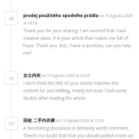
prodej použitého spodního prádla
on 15 Agosto 2025
48
at 19:16
Thank you for your sharing. I am worried that I lack
creative ideas. It is your article that makes me full of
hope. Thank you. But, I have a question, can you help
me?
女士内衣
on 13 Agosto 2025 at 23:20
49
I don’t think the title of your article matches the
content lol. Just kidding, mainly because I had some
doubts after reading the article.
回收 二手内衣裤
on 13 Agosto 2025 at 12:25
50
A fascinating discussion is definitely worth comment.
There’s no doubt that that you should publish more on