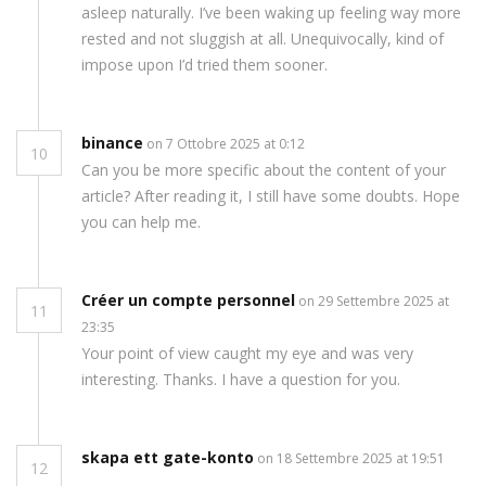
asleep naturally. I’ve been waking up feeling way more
rested and not sluggish at all. Unequivocally, kind of
impose upon I’d tried them sooner.
binance
on 7 Ottobre 2025 at 0:12
10
Can you be more specific about the content of your
article? After reading it, I still have some doubts. Hope
you can help me.
Créer un compte personnel
on 29 Settembre 2025 at
11
23:35
Your point of view caught my eye and was very
interesting. Thanks. I have a question for you.
skapa ett gate-konto
on 18 Settembre 2025 at 19:51
12