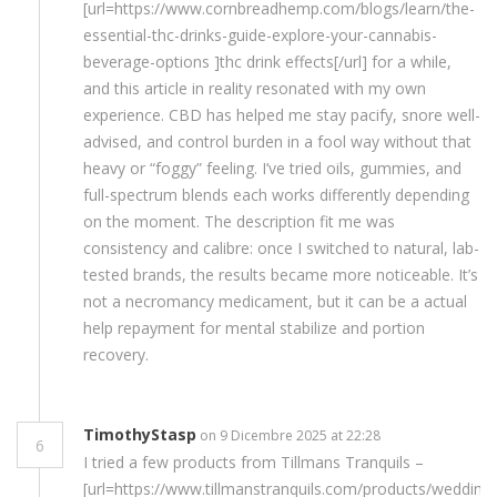
[url=https://www.cornbreadhemp.com/blogs/learn/the-
essential-thc-drinks-guide-explore-your-cannabis-
beverage-options ]thc drink effects[/url] for a while,
and this article in reality resonated with my own
experience. CBD has helped me stay pacify, snore well-
advised, and control burden in a fool way without that
heavy or “foggy” feeling. I’ve tried oils, gummies, and
full-spectrum blends each works differently depending
on the moment. The description fit me was
consistency and calibre: once I switched to natural, lab-
tested brands, the results became more noticeable. It’s
not a necromancy medicament, but it can be a actual
help repayment for mental stabilize and portion
recovery.
TimothyStasp
on 9 Dicembre 2025 at 22:28
6
I tried a few products from Tillmans Tranquils –
[url=https://www.tillmanstranquils.com/products/wedding-