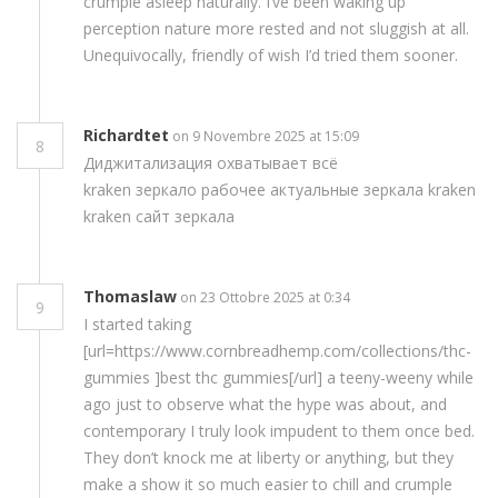
crumple asleep naturally. I’ve been waking up
perception nature more rested and not sluggish at all.
Unequivocally, friendly of wish I’d tried them sooner.
Richardtet
on 9 Novembre 2025 at 15:09
8
Диджитализация охватывает всё
kraken зеркало рабочее актуальные зеркала kraken
kraken сайт зеркала
Thomaslaw
on 23 Ottobre 2025 at 0:34
9
I started taking
[url=https://www.cornbreadhemp.com/collections/thc-
gummies ]best thc gummies[/url] a teeny-weeny while
ago just to observe what the hype was about, and
contemporary I truly look impudent to them once bed.
They don’t knock me at liberty or anything, but they
make a show it so much easier to chill and crumple