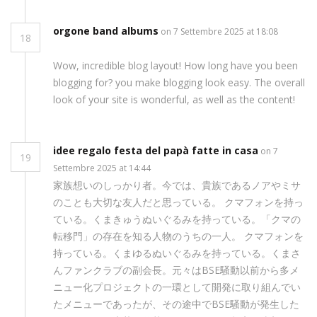
orgone band albums
on 7 Settembre 2025 at 18:08
18
Wow, incredible blog layout! How long have you been
blogging for? you make blogging look easy. The overall
look of your site is wonderful, as well as the content!
idee regalo festa del papà fatte in casa
on 7
19
Settembre 2025 at 14:44
家族想いのしっかり者。今では、貴族であるノアやミサ
のことも大切な友人だと思っている。 クマフォンを持っ
ている。くまきゅうぬいぐるみを持っている。「クマの
転移門」の存在を知る人物のうちの一人。 クマフォンを
持っている。くまゆるぬいぐるみを持っている。くまさ
んファンクラブの副会長。元々はBSE騒動以前から多メ
ニュー化プロジェクトの一環として開発に取り組んでい
たメニューであったが、その途中でBSE騒動が発生した