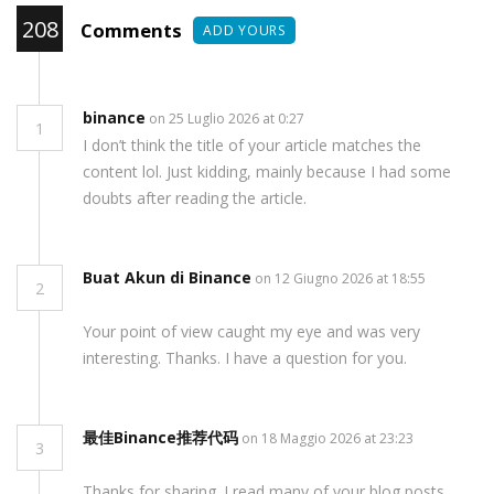
208
Comments
ADD YOURS
binance
on 25 Luglio 2026 at 0:27
1
I don’t think the title of your article matches the
content lol. Just kidding, mainly because I had some
doubts after reading the article.
Buat Akun di Binance
on 12 Giugno 2026 at 18:55
2
Your point of view caught my eye and was very
interesting. Thanks. I have a question for you.
最佳Binance推荐代码
on 18 Maggio 2026 at 23:23
3
Thanks for sharing. I read many of your blog posts,