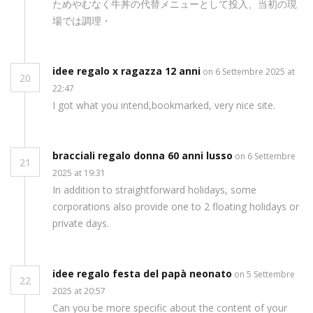
ためやむなく牛丼の代替メニューとして投入、当初の現
場では調理・
idee regalo x ragazza 12 anni
on 6 Settembre 2025 at
20
22:47
I got what you intend,bookmarked, very nice site.
bracciali regalo donna 60 anni lusso
on 6 Settembre
21
2025 at 19:31
In addition to straightforward holidays, some
corporations also provide one to 2 floating holidays or
private days.
idee regalo festa del papà neonato
on 5 Settembre
22
2025 at 20:57
Can you be more specific about the content of your