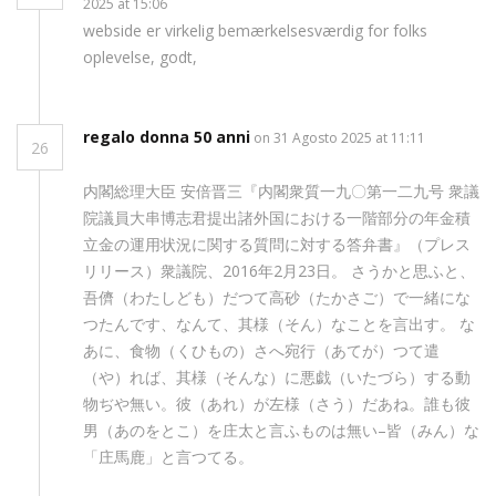
2025 at 15:06
webside er virkelig bemærkelsesværdig for folks
oplevelse, godt,
regalo donna 50 anni
on 31 Agosto 2025 at 11:11
26
内閣総理大臣 安倍晋三『内閣衆質一九〇第一二九号 衆議
院議員大串博志君提出諸外国における一階部分の年金積
立金の運用状況に関する質問に対する答弁書』（プレス
リリース）衆議院、2016年2月23日。 さうかと思ふと、
吾儕（わたしども）だつて高砂（たかさご）で一緒にな
つたんです、なんて、其様（そん）なことを言出す。 な
あに、食物（くひもの）さへ宛行（あてが）つて遣
（や）れば、其様（そんな）に悪戯（いたづら）する動
物ぢや無い。彼（あれ）が左様（さう）だあね。誰も彼
男（あのをとこ）を庄太と言ふものは無い–皆（みん）な
「庄馬鹿」と言つてる。