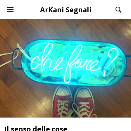
ArKani Segnali
Il senso delle cose