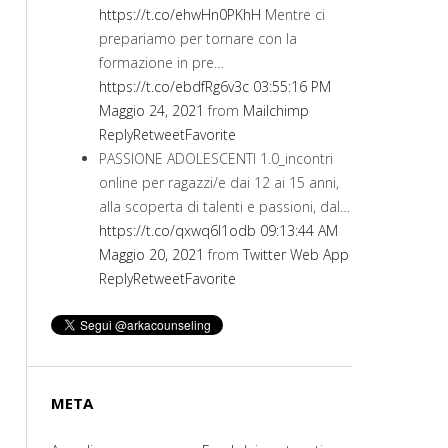
https://t.co/ehwHn0PKhH
Mentre ci
prepariamo per tornare con la
formazione in pre…
https://t.co/ebdfRg6v3c
03:55:16 PM
Maggio 24, 2021
from
Mailchimp
Reply
Retweet
Favorite
PASSIONE ADOLESCENTI 1.0_incontri
online per ragazzi/e dai 12 ai 15 anni,
alla scoperta di talenti e passioni, dal…
https://t.co/qxwq6I1odb
09:13:44 AM
Maggio 20, 2021
from
Twitter Web App
Reply
Retweet
Favorite
META