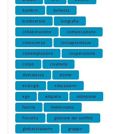
bambini
bellezza
biodiversità
biografia
collaborazione
comunicazione
conoscenza
consapevolezza
contemplazione
cooperazione
corpo
creatività
delicatezza
donne
ecologia
educazione
ego
empatia
estinzione
felicità
femminismo
filosofia
gestione dei conflitti
globalizzazione
gruppo