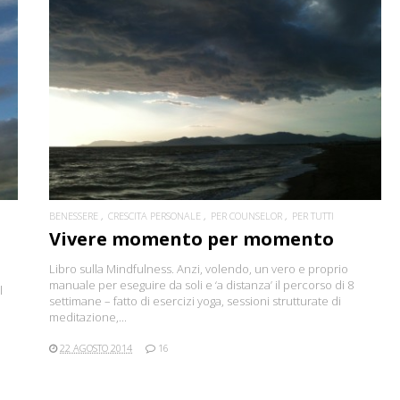
CONTINUA
BENESSERE
CRESCITA PERSONALE
PER COUNSELOR
PER TUTTI
Vivere momento per momento
Libro sulla Mindfulness. Anzi, volendo, un vero e proprio
manuale per eseguire da soli e ‘a distanza’ il percorso di 8
l
settimane – fatto di esercizi yoga, sessioni strutturate di
meditazione,...
22 AGOSTO 2014
16