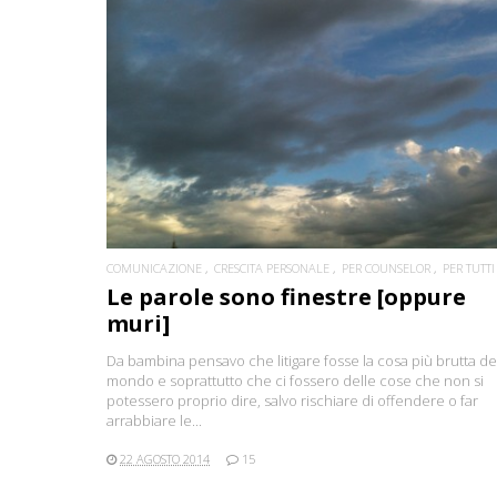
CONTINUA
COMUNICAZIONE
CRESCITA PERSONALE
PER COUNSELOR
PER TUTTI
Le parole sono finestre [oppure
muri]
Da bambina pensavo che litigare fosse la cosa più brutta de
mondo e soprattutto che ci fossero delle cose che non si
potessero proprio dire, salvo rischiare di offendere o far
arrabbiare le...
22 AGOSTO 2014
15