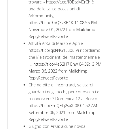
trovarci -
https://t.co/IOBtaMErCh
è
una delle tante occasioni di
ArKommunity,…
https://t.co/9lpQ3zKB1K
11:08:55 PM
Novembre 04, 2022
from
Mailchimp
Reply
Retweet
Favorite
Attività ArKa di Marzo e Aprile -
https://t.co/qsN4G1Lupu
Vi ricordiamo
che i/le tirocinanti del master triennale
i…
https://t.co/4s52H7lEnw
04:39:13 PM
Marzo 06, 2022
from
Mailchimp
Reply
Retweet
Favorite
Che ne dite di incontrarci, salutarci,
guardarci negli occhi, per conoscerci e
ri-conoscerci? Domenica 12 al Bosco…
https://t.co/EmQELj2sxX
08:04:52 AM
Settembre 06, 2021
from
Mailchimp
Reply
Retweet
Favorite
Giugno con ArKa: alcune novità! -