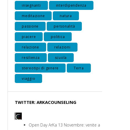
insegnanti
interdipendenza
meditazione
natura
passione
personalità
piacere
politica
relazione
relazioni
resilienza
scuola
stereotipi di genere
Terra
viaggio
TWITTER: ARKACOUNSELING
Open Day ArKa 13 Novembre: venite a