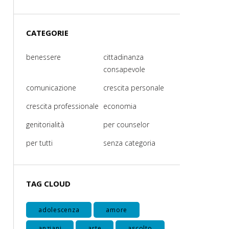
CATEGORIE
benessere
cittadinanza
consapevole
comunicazione
crescita personale
crescita professionale
economia
genitorialità
per counselor
per tutti
senza categoria
TAG CLOUD
adolescenza
amore
anziani
arte
ascolto