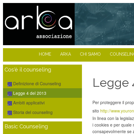
HOME
ARKA
CHI SIAMO
COUNSELIN
Cos'è il counseling
Legge 4
Definizione di Counseling
Legge 4 del 2013
Per proteggere il prop
Ambiti applicativi
sito
http://www.youron
Storia del counseling
In linea con la legis
i cookies e per quale 
Basic Counseling
consapevolmente se acce