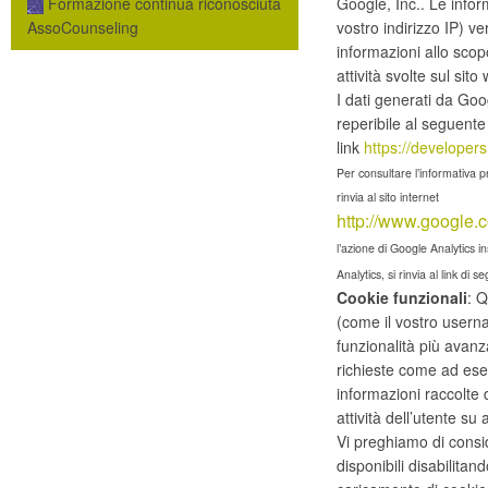
Google, Inc.. Le infor
Formazione continua riconosciuta
vostro indirizzo IP) v
AssoCounseling
informazioni allo scopo
attività svolte sul sito w
I dati generati da Go
reperibile al seguente
link
https://developers
Per consultare l’informativa pr
rinvia al sito internet
http://www.google.c
l’azione di Google Analytics i
Analytics, si rinvia al link di s
Cookie funzionali
: Q
(come il vostro usernam
funzionalità più avanza
richieste come ad esem
informazioni raccolte
attività dell’utente su a
Vi preghiamo di consi
disponibili disabilitan