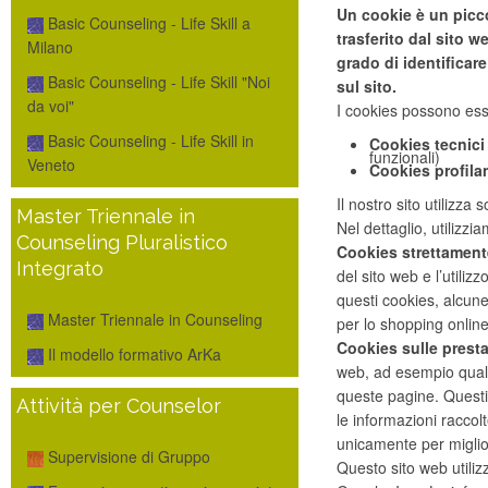
Un cookie è un picco
Basic Counseling - Life Skill a
trasferito dal sito 
Milano
grado di identificar
Basic Counseling - Life Skill "Noi
sul sito.
da voi"
I cookies possono esser
Basic Counseling - Life Skill in
Cookies tecnici
funzionali)
Veneto
Cookies profilan
Il nostro sito utilizza
Master Triennale in
Nel dettaglio, utilizzi
Counseling Pluralistico
Cookies strettament
Integrato
del sito web e l’utili
questi cookies, alcune 
Master Triennale in Counseling
per lo shopping onlin
Cookies sulle presta
Il modello formativo ArKa
web, ad esempio quali
queste pagine. Questi 
Attività per Counselor
le informazioni racco
unicamente per miglio
Supervisione di Gruppo
Questo sito web utilizz