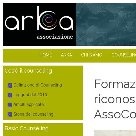
HOME
ARKA
CHI SIAMO
COUNSELIN
Cos'è il counseling
Formaz
Definizione di Counseling
Legge 4 del 2013
riconos
Ambiti applicativi
AssoCo
Storia del counseling
Basic Counseling