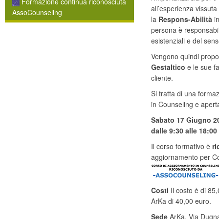
Formazione continua riconosciuta
all’esperienza vissut
AssoCounseling
la
Respons-Abilità
in
persona è responsabile
esistenziali e del sens
Vengono quindi propost
Gestaltico
e le sue fa
cliente.
Si tratta di una forma
in Counseling e apert
Sabato 17 Giugno 2
dalle 9:30 alle 18:00
Il corso formativo è
r
aggiornamento per Co
Costi
Il costo è di 85
ArKa di 40,00 euro.
Sede
ArKa, Via Dugnan