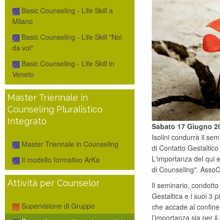
Basic Counseling - Life Skill a
Milano
Basic Counseling - Life Skill "Noi
da voi"
Basic Counseling - Life Skill in
Veneto
Master Triennale in
Counseling Pluralistico
Integrato
Sabato 17 Giugno 2
Isolini condurrà il semi
Master Triennale in Counseling
di Contatto Gestaltico
L'importanza del qui e
Il modello formativo ArKa
di Counseling". AssoCo
Attività per Counselor
Il seminario, condotto
Gestaltica e i suoi 3 pi
Supervisione di Gruppo
che accade al confine-
l’importanza sia per il