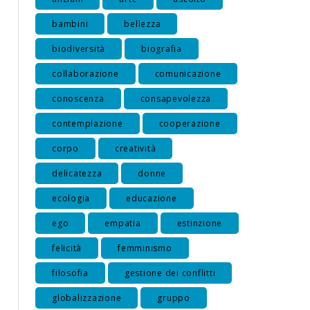
bambini
bellezza
biodiversità
biografia
collaborazione
comunicazione
conoscenza
consapevolezza
contemplazione
cooperazione
corpo
creatività
delicatezza
donne
ecologia
educazione
ego
empatia
estinzione
felicità
femminismo
filosofia
gestione dei conflitti
globalizzazione
gruppo