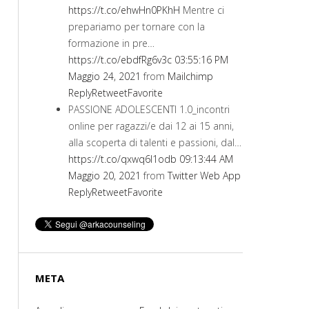
https://t.co/ehwHn0PKhH
Mentre ci
prepariamo per tornare con la
formazione in pre…
https://t.co/ebdfRg6v3c
03:55:16 PM
Maggio 24, 2021
from
Mailchimp
Reply
Retweet
Favorite
PASSIONE ADOLESCENTI 1.0_incontri
online per ragazzi/e dai 12 ai 15 anni,
alla scoperta di talenti e passioni, dal…
https://t.co/qxwq6I1odb
09:13:44 AM
Maggio 20, 2021
from
Twitter Web App
Reply
Retweet
Favorite
META