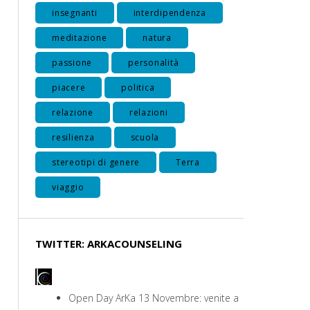
insegnanti
interdipendenza
meditazione
natura
passione
personalità
piacere
politica
relazione
relazioni
resilienza
scuola
stereotipi di genere
Terra
viaggio
TWITTER: ARKACOUNSELING
Open Day ArKa 13 Novembre: venite a