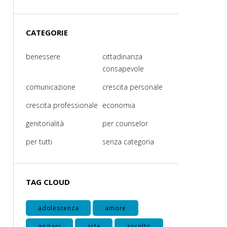
CATEGORIE
benessere
cittadinanza
consapevole
comunicazione
crescita personale
crescita professionale
economia
genitorialità
per counselor
per tutti
senza categoria
TAG CLOUD
adolescenza
amore
anziani
arte
ascolto