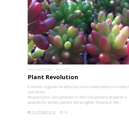
CONTINUA
COMUNICAZIONE
PER TUTTI
Plant Revolution
Il mondo vegetale mi affascina, trovo tanta bellezza in tutte 
sue forme.
Mi piacciono i documentari e i libri che parlano di piante e
quando ho sentito parlare del progetto “Botanica” dei...
19 OTTOBRE 2018
14