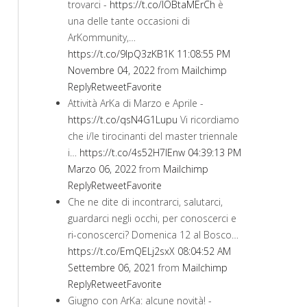
trovarci -
https://t.co/IOBtaMErCh
è
una delle tante occasioni di
ArKommunity,…
https://t.co/9lpQ3zKB1K
11:08:55 PM
Novembre 04, 2022
from
Mailchimp
Reply
Retweet
Favorite
Attività ArKa di Marzo e Aprile -
https://t.co/qsN4G1Lupu
Vi ricordiamo
che i/le tirocinanti del master triennale
i…
https://t.co/4s52H7lEnw
04:39:13 PM
Marzo 06, 2022
from
Mailchimp
Reply
Retweet
Favorite
Che ne dite di incontrarci, salutarci,
guardarci negli occhi, per conoscerci e
ri-conoscerci? Domenica 12 al Bosco…
https://t.co/EmQELj2sxX
08:04:52 AM
Settembre 06, 2021
from
Mailchimp
Reply
Retweet
Favorite
Giugno con ArKa: alcune novità! -