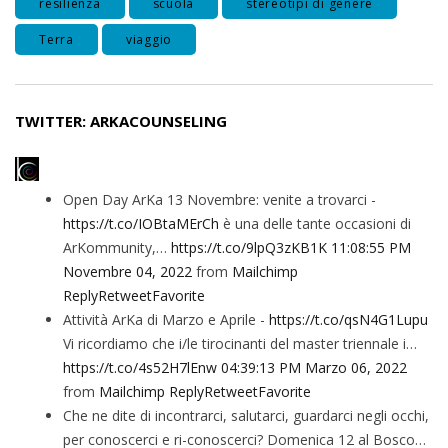
resilienza
scuola
stereotipi di genere
Terra
viaggio
TWITTER: ARKACOUNSELING
Open Day ArKa 13 Novembre: venite a trovarci -
https://t.co/IOBtaMErCh
è una delle tante occasioni di
ArKommunity,…
https://t.co/9lpQ3zKB1K
11:08:55 PM
Novembre 04, 2022
from
Mailchimp
Reply
Retweet
Favorite
Attività ArKa di Marzo e Aprile -
https://t.co/qsN4G1Lupu
Vi ricordiamo che i/le tirocinanti del master triennale i…
https://t.co/4s52H7lEnw
04:39:13 PM Marzo 06, 2022
from
Mailchimp
Reply
Retweet
Favorite
Che ne dite di incontrarci, salutarci, guardarci negli occhi,
per conoscerci e ri-conoscerci? Domenica 12 al Bosco…