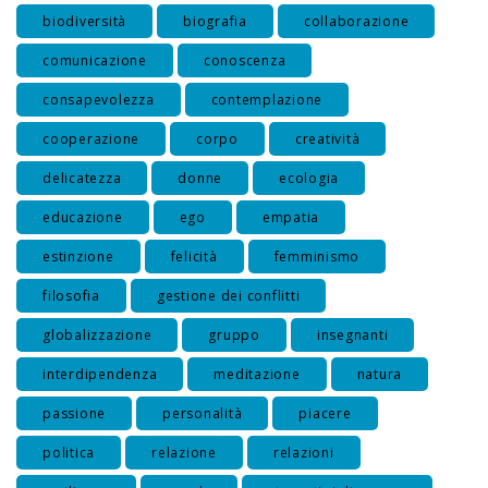
biodiversità
biografia
collaborazione
comunicazione
conoscenza
consapevolezza
contemplazione
cooperazione
corpo
creatività
delicatezza
donne
ecologia
educazione
ego
empatia
estinzione
felicità
femminismo
filosofia
gestione dei conflitti
globalizzazione
gruppo
insegnanti
interdipendenza
meditazione
natura
passione
personalità
piacere
politica
relazione
relazioni