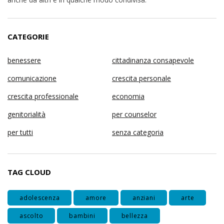
CATEGORIE
benessere
cittadinanza consapevole
comunicazione
crescita personale
crescita professionale
economia
genitorialità
per counselor
per tutti
senza categoria
TAG CLOUD
adolescenza
amore
anziani
arte
ascolto
bambini
bellezza