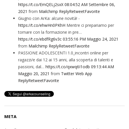
https://t.co/EmQELj2sxX
08:04:52 AM Settembre 06,
2021
from
Mailchimp
Reply
Retweet
Favorite
Giugno con ArKa: alcune novità! -
https://t.co/ehwHn0PKhH
Mentre ci prepariamo per
tornare con la formazione in pre…
https://t.co/ebdfRg6v3c
03:55:16 PM Maggio 24, 2021
from
Mailchimp
Reply
Retweet
Favorite
PASSIONE ADOLESCENTI 1.0_incontri online per
ragazzi/e dai 12 ai 15 anni, alla scoperta di talenti e
passioni, dal…
https://t.co/qxwq6I1odb
09:13:44 AM
Maggio 20, 2021
from
Twitter Web App
Reply
Retweet
Favorite
META