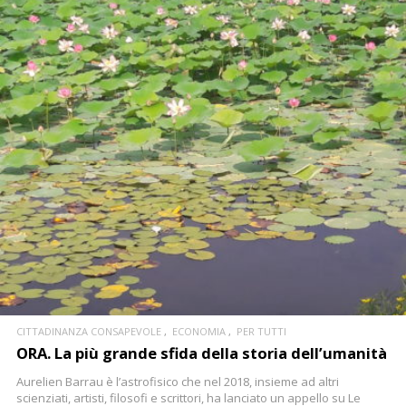
CONTINUA
CITTADINANZA CONSAPEVOLE
ECONOMIA
PER TUTTI
ORA. La più grande sfida della storia dell’umanità
Aurelien Barrau è l’astrofisico che nel 2018, insieme ad altri
scienziati, artisti, filosofi e scrittori, ha lanciato un appello su Le