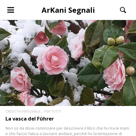
ArKani Segnali
CONTINUA
CRESCITA PERSONALE
PER TUTTI
La vasca del Führer
Non so da dove cominciare per descrivere il libro che ho tra le mani
e che faccio fatica a lasciare andare, perché ho la tentazione di