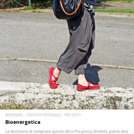
CONTINUA
BENESSERE
CRESCITA PERSONALE
PER TUTTI
Bioenergetica
La decisione di comprare questo libro l’ho presa d’istinto, potrei dire