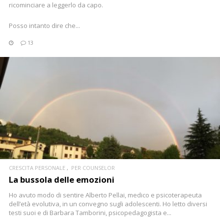
ricominciare a leggerlo da capo.
Posso intanto dire che...
13
CONTINUA
CRESCITA PERSONALE
PER COUNSELOR
La bussola delle emozioni
Ho avuto modo di sentire Alberto Pellai, medico e psicoterapeuta
dell’età evolutiva, in un convegno sugli adolescenti. Ho letto diversi
testi suoi e di Barbara Tamborini, psicopedagogista e...