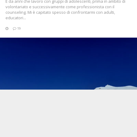
È da anni che lavoro con gruppi di adolescenti, prima in ambito di
volontariato e successivamente come professionista con il
counseling. Mi è capitato spesso di confrontarmi con adulti,
educatori...
19
CONTINUA