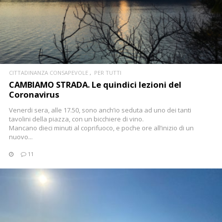
CITTADINANZA CONSAPEVOLE
PER TUTTI
CAMBIAMO STRADA. Le quindici lezioni del
Coronavirus
Venerdi sera, alle 17.50, sono anch’io seduta ad uno dei tanti
tavolini della piazza, con un bicchiere di vino.
Mancano dieci minuti al coprifuoco, e poche ore all’inizio di un
nuovo...
11