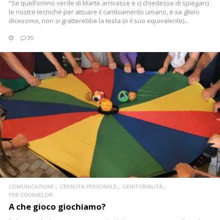
”Se quell’omino verde di Marte arrivasse e ci chiedesse di spiegarci
le nostre tecniche per attuare il cambiamento umano, e se glielo
dicessimo, non si gratterebbe la testa (o il suo equivalente)...
35
CONTINUA
COMUNICAZIONE
CRESCITA PERSONALE
GENITORIALITÀ
PER COUNSELOR
A che gioco giochiamo?