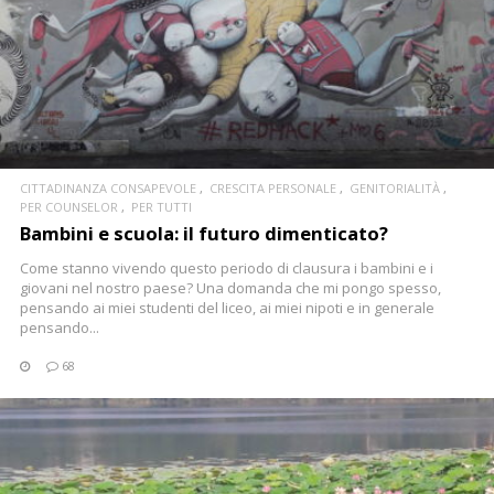
CONTINUA
CITTADINANZA CONSAPEVOLE
CRESCITA PERSONALE
GENITORIALITÀ
PER COUNSELOR
PER TUTTI
Bambini e scuola: il futuro dimenticato?
Come stanno vivendo questo periodo di clausura i bambini e i
giovani nel nostro paese? Una domanda che mi pongo spesso,
pensando ai miei studenti del liceo, ai miei nipoti e in generale
pensando...
68