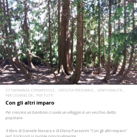
CONTINUA
CITTADINANZA CONSAPEVOLE
CRESCITA PERSONALE
GENITORIALITÀ
PER COUNSELOR
PER TUTTI
Con gli altri imparo
Per crescere un bambino ci vuole un villaggio
è un vecchio detto
popolare.
Il libro di Daniele Novara e di Elena Passerini “Con gli altri imparo”
(ed. Erickson) si rivolge principalmente...