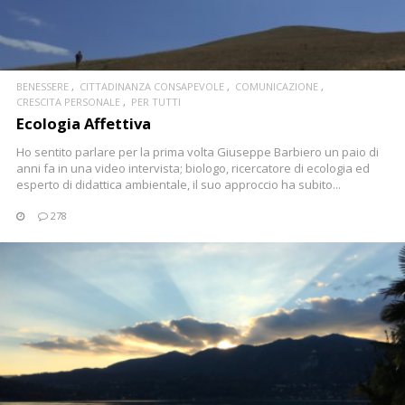
BENESSERE
CITTADINANZA CONSAPEVOLE
COMUNICAZIONE
CRESCITA PERSONALE
PER TUTTI
Ecologia Affettiva
Ho sentito parlare per la prima volta Giuseppe Barbiero un paio di
anni fa in una video intervista; biologo, ricercatore di ecologia ed
esperto di didattica ambientale, il suo approccio ha subito...
278
CONTINUA