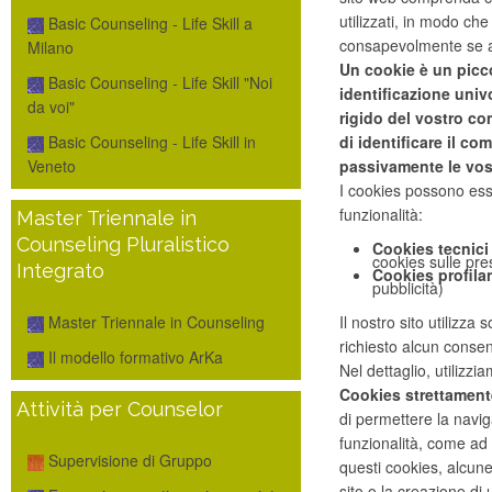
utilizzati, in modo che
Basic Counseling - Life Skill a
consapevolmente se acce
Milano
Un cookie è un picco
Basic Counseling - Life Skill "Noi
identificazione univ
da voi"
rigido del vostro c
di identificare il c
Basic Counseling - Life Skill in
passivamente le vostr
Veneto
I cookies possono esse
funzionalità:
Master Triennale in
Counseling Pluralistico
Cookies tecnici
cookies sulle pres
Integrato
Cookies profilan
pubblicità)
Il nostro sito utilizza 
Master Triennale in Counseling
richiesto alcun conse
Il modello formativo ArKa
Nel dettaglio, utilizzi
Cookies strettament
Attività per Counselor
di permettere la naviga
funzionalità, come ad
Supervisione di Gruppo
questi cookies, alcune
sito o la creazione di