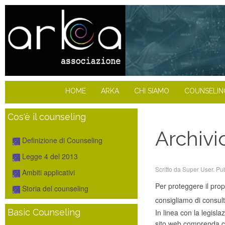
HOME
ARKA
CHI SIAMO
COUNSELIN
Cos'è il counseling
Archivio
Definizione di Counseling
Legge 4 del 2013
Scritto da Super User. Pu
Ambiti applicativi
Per proteggere il prop
Storia del counseling
consigliamo di consulta
Basic Counseling
In linea con la legisl
sito web comprenda c