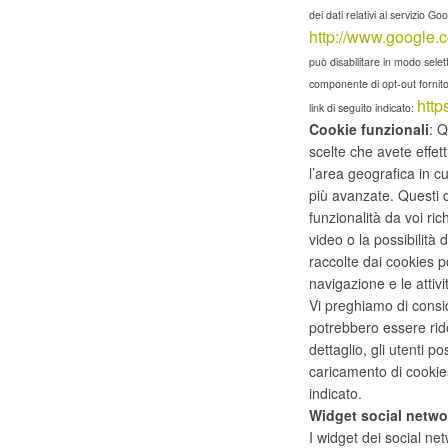
dei dati relativi al servizio Goo
http://www.google.c
può disabilitare in modo selet
componente di opt-out fornito d
http
link di seguito indicato:
Cookie funzionali
: Q
scelte che avete effet
l’area geografica in cui
più avanzate. Questi c
funzionalità da voi ri
video o la possibilità
raccolte dai cookies 
navigazione e le attivit
Vi preghiamo di consi
potrebbero essere rido
dettaglio, gli utenti p
caricamento di cookie
indicato.
Widget social netwo
I widget dei social net